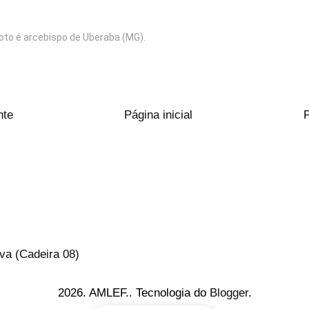
to é arcebispo de Uberaba (MG).
nte
Página inicial
va (Cadeira 08)
2026. AMLEF.. Tecnologia do
Blogger
.