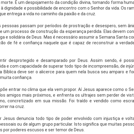
a morte. É um despojamento da condição divina, tomando forma hum
 à dignidade e possibilidade de encontro com o Senhor da vida. Os ra
que entrega a vida no caminho da paixão e da cruz.
pessoas passam por períodos de prostração e desespero, sem ân
 de um processo de construção da esperança perdida. Elas devem con
a e solidária de Deus. Mas é necessário assumir a Semana Santa c
 de fé e confiança naquele que é capaz de reconstruir a verdade
ntir desprotegido e desamparado por Deus. Assim sendo, é possí
da e com capacidade de superar todo tipo de incompreensão, de injúr
a Bíblica deve ser o alicerce para quem nela busca seu amparo e fo
 muita confiança.
põe entrar no clima que ela vem propor. Aí Jesus aparece como o Se
os amigos mais próximos, e enfrenta os ultrajes sem perder de vist
ivino, concretizado em sua missão. Foi traído e vendido como escra
rrer na cruz.
r Jesus denuncia todo tipo de poder envolvido com injustiça e volt
essoais ou de algum grupo particular. Isto significa que muitas pess
as por poderes escusos e ser temor de Deus.