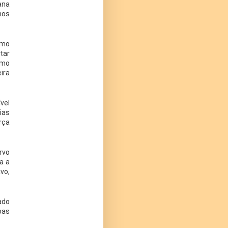
ana
mos
imo
tar
omo
ira
vel
ias
rça
rvo
a a
vo,
ado
oas