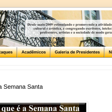
taques
Acadêmicos
Galeria de Presidentes
N
da Semana Santa