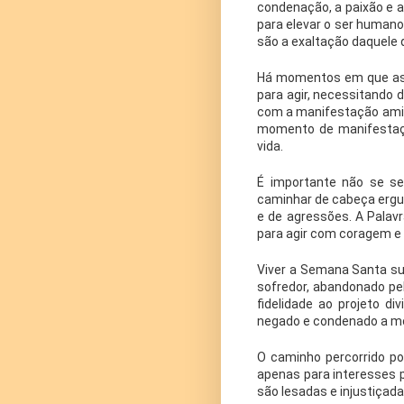
condenação, a paixão e 
para elevar o ser humano
são a exaltação daquele 
Há momentos em que as 
para agir, necessitando
com a manifestação amig
momento de manifestação
vida.
É importante não se se
caminhar de cabeça ergui
e de agressões. A Palavr
para agir com coragem e
Viver a Semana Santa su
sofredor, abandonado pel
fidelidade ao projeto d
negado e condenado a mo
O caminho percorrido po
apenas para interesses p
são lesadas e injustiçad