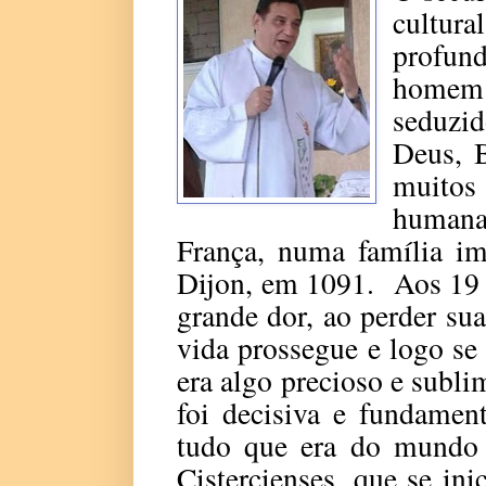
cultura
profu
homem
seduzi
Deus, B
muitos 
humana 
França, numa família im
Dijon, em 1091. Aos 19 
grande dor, ao perder su
vida prossegue e logo s
era algo precioso e subl
foi decisiva e fundamen
tudo que era do mundo 
Cistercienses, que se ini