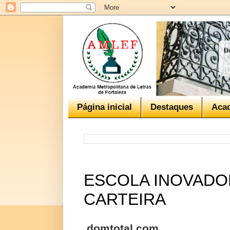
Página inicial
Destaques
Aca
ESCOLA INOVADO
CARTEIRA
domtotal.com