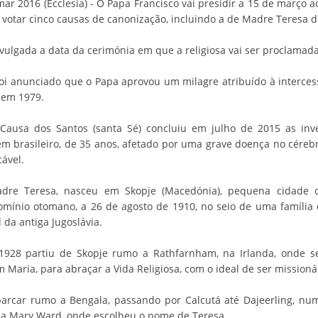
ar 2016 (Ecclesia) - O Papa Francisco vai presidir a 15 de março a
a votar cinco causas de canonização, incluindo a de Madre Teresa d
ivulgada a data da cerimónia em que a religiosa vai ser proclamad
i anunciado que o Papa aprovou um milagre atribuído à interces
 em 1979.
Causa dos Santos (santa Sé) concluiu em julho de 2015 as inve
 brasileiro, de 35 anos, afetado por uma grave doença no céreb
cável.
dre Teresa, nasceu em Skopje (Macedónia), pequena cidade 
omínio otomano, a 26 de agosto de 1910, no seio de uma família c
 da antiga Jugoslávia.
928 partiu de Skopje rumo a Rathfarnham, na Irlanda, onde se
m Maria, para abraçar a Vida Religiosa, com o ideal de ser missioná
arcar rumo a Bengala, passando por Calcutá até Dajeerling, nu
ia Mary Ward, onde escolheu o nome de Teresa.