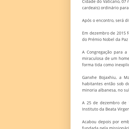
Cidade do Vaticano, 07 m
cardeais) ordinário par
Após o encontro, será d
Em dezembro de 2015 fo
do Prémio Nobel da Paz
A Congregação para a 
miraculosa de um homem
forma tida como inexpli
Ganxhe Bojaxhiu, a Ma
habitantes então sob d
minoria albanesa, no sul
A 25 de dezembro de 1
Instituto da Beata Virge
Acabou depois por emb
fundada pela missionár