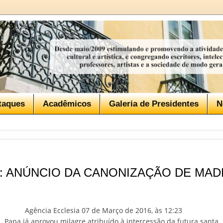
taques
Acadêmicos
Galeria de Presidentes
N
: ANÚNCIO DA CANONIZAÇÃO DE MA
Agência Ecclesia 07 de Março de 2016, às 12:23
Papa já aprovou milagre atribuído à intercessão da futura santa