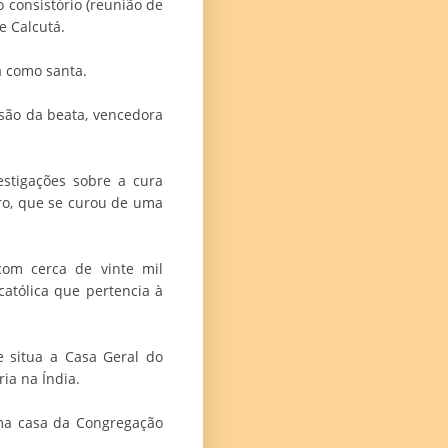
o consistório (reunião de
e Calcutá.
a como santa.
são da beata, vencedora
stigações sobre a cura
ro, que se curou de uma
com cerca de vinte mil
atólica que pertencia à
 situa a Casa Geral do
ria na Índia.
ma casa da Congregação