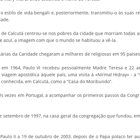
 estilo de vida bengali e, posteriormente, transmitiu-o às suas r
dade.
 de Calcutá centrou-se nos pobres da cidade que morriam todas a
e azul, a imagem com que o mundo se habituou a vê-la.
rias da Caridade chegaram a milhares de religiosas em 95 países
, em 1964, Paulo VI recebeu pessoalmente Madre Teresa e 22 an
 viagem apostólica àquele país, uma visita à «Nirmal Hidray» - a 
e conhecida, em Calcutá, como a “Casa do Moribundo”.
rês vezes em Portugal, a acompanhar os primeiros passos da Cong
 de setembro de 1997, na casa geral da congregação que fundou, em
o Paulo II a 19 de outubro de 2003, depois de o Papa polaco ter a