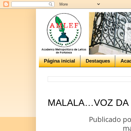
Página inicial
Destaques
Aca
MALALA…VOZ DA
Publicado po
ma