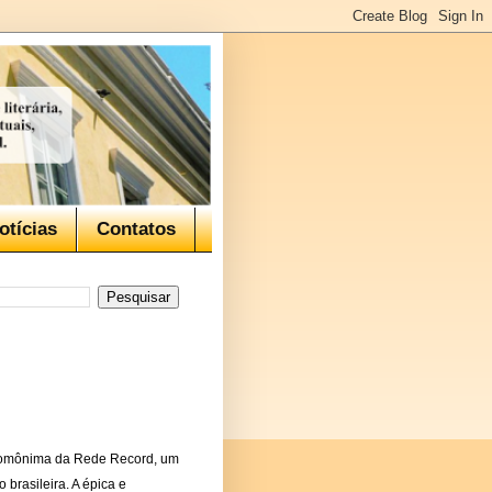
otícias
Contatos
 homônima da Rede Record, um
brasileira. A épica e