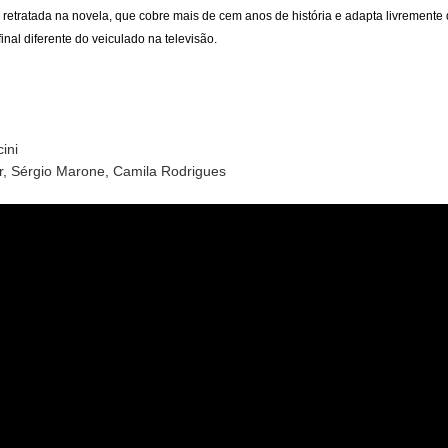
etratada na novela, que cobre mais de cem anos de história e adapta livremente qu
nal diferente do veiculado na televisão.
ini
, Sérgio Marone, Camila Rodrigues