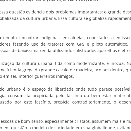
ssa questão evidencia dois problemas importantes: o grande dese
obalizada da cultura urbana. Essa cultura se globaliza rapidame
 exemplo, encontrar indígenas, em aldeias, conectados a emisso
adores fazendo uso de tratores com GPS e piloto automático
soas de baixíssima renda utilizando sofisticados aparelhos eletrôn
lização da cultura urbana, tida como modernizante, é inócua. N
ro-me à lenda grega do grande cavalo de madeira, oco por dentro, q
 em seu interior guerreiros inimigos.
o urbano é o espaço da liberdade onde tudo parece possível.
gia consumista propiciada pelo fascínio do bem-estar materia
usado por este fascínio, propicia contraditoriamente, o dese
 pessoas de bom senso, especialmente cristãos, assumem mais e ma
do em questão o modelo de sociedade em sua globalidade, evitan