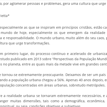
 por aglomerar pessoas e problemas, gera uma cultura que urge
ietta*
specialmente as que se inspiram em princípios cristãos, estão c
 mundo de hoje, especialmente os que emergem da realidade 
cia e responsabilidade. O mundo urbano, muito além do seu caos, 
ltura que urge transformações.
m primeiro lugar, do processo contínuo e acelerado de urbaniz
studo publicado em 2013 sobre “Perspectivas da População Mundial
as no planeta, entre as quais mais da metade vive em grandes cen
ade tornou-se extremamente preocupante. Deixamos de ser um país 
uando a população urbana chegou a 56%. Apenas 40 anos depois, e
opulação concentradas em áreas urbanas, sobretudo metrópoles.
e a realidade urbana se tornaram extremamente necessários, e 
nger muitas dimensões, tais como a demográfica, econômica, soci
espiritual, ou seja, condições objetivas e subjetivas.