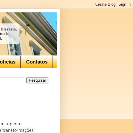
otícias
Contatos
am urgentes.