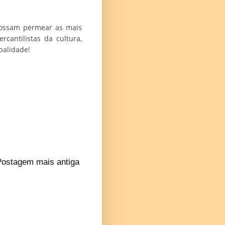
 possam permear as mais
cantilistas da cultura,
balidade!
Postagem mais antiga