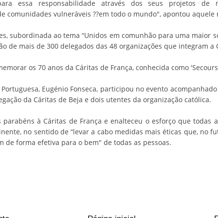
 para essa responsabilidade através dos seus projetos d
de comunidades vulneráveis ??em todo o mundo", apontou aquele 
es, subordinada ao tema “Unidos em comunhão para uma maior so
ão de mais de 300 delegados das 48 organizações que integram a 
emorar os 70 anos da Cáritas de França, conhecida como 'Secours 
 Portuguesa, Eugénio Fonseca, participou no evento acompanhado 
gação da Cáritas de Beja e dois utentes da organização católica.
 parabéns à Cáritas de França e enalteceu o esforço que todas as
inente, no sentido de “levar a cabo medidas mais éticas que, no f
m de forma efetiva para o bem" de todas as pessoas.