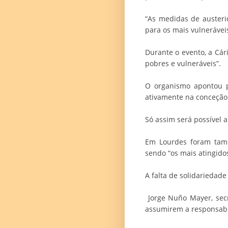
“As medidas de austeri
para os mais vulneráveis
Durante o evento, a Cá
pobres e vulneráveis”.
O organismo apontou p
ativamente na conceção 
Só assim será possível 
Em Lourdes foram també
sendo “os mais atingido
A falta de solidariedad
Jorge Nuño Mayer, secr
assumirem a responsabil