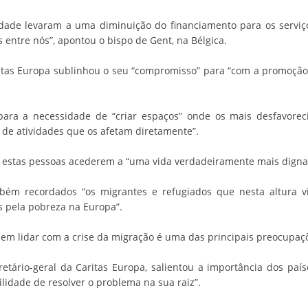
dade levaram a uma diminuição do financiamento para os serviços
 entre nós”, apontou o bispo de Gent, na Bélgica.
ritas Europa sublinhou o seu “compromisso” para “com a promoçã
ara a necessidade de “criar espaços” onde os mais desfavoreci
de atividades que os afetam diretamente”.
a estas pessoas acederem a “uma vida verdadeiramente mais digna”
m recordados “os migrantes e refugiados que nesta altura viv
s pela pobreza na Europa”.
e em lidar com a crise da migração é uma das principais preocupaçõ
etário-geral da Caritas Europa, salientou a importância dos paí
idade de resolver o problema na sua raiz”.