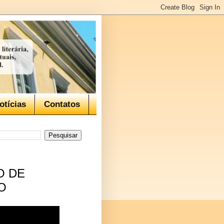
otícias
Contatos
O DE
O