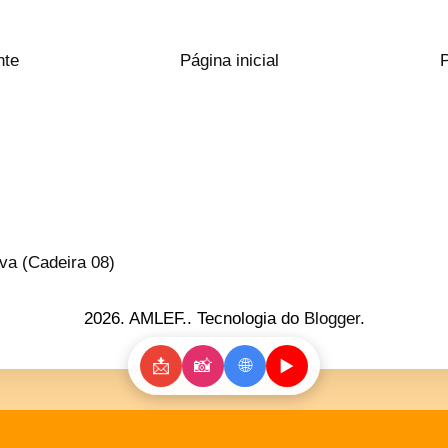
nte
Página inicial
va (Cadeira 08)
2026. AMLEF.. Tecnologia do
Blogger
.
📩
📸
🌐
▶️