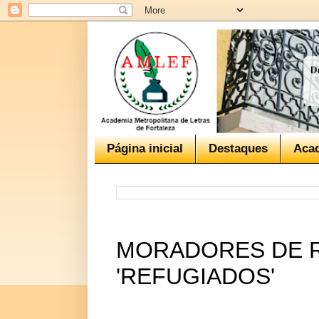
Página inicial
Destaques
Aca
MORADORES DE R
'REFUGIADOS'