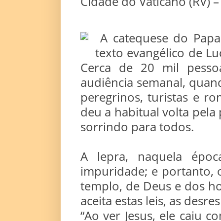
Cidade do Vaticano (RV) –
A catequese do Papa n
texto evangélico de Lu
Cerca de 20 mil pess
audiência semanal, quand
peregrinos, turistas e r
deu a habitual volta pe
sorrindo para todos.
A lepra, naquela épo
impuridade; e portanto, o
templo, de Deus e dos h
aceita estas leis, as desr
“Ao ver Jesus, ele caiu c