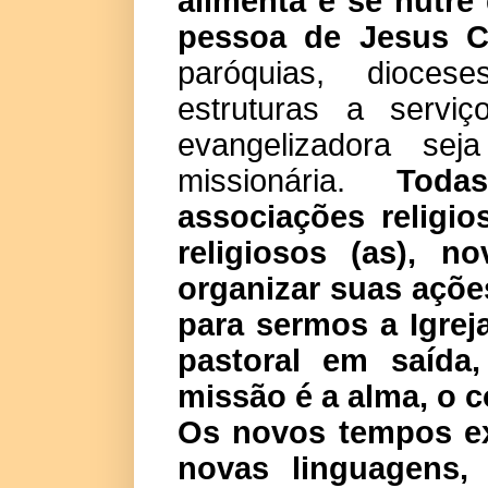
alimenta e se nutre
pessoa de Jesus Cr
paróquias, dioce
estruturas a serv
evangelizadora se
missionária.
Toda
associações religio
religiosos (as), 
organizar suas açõe
para sermos a Igre
pastoral em saída
missão é a alma, o c
Os novos tempos ex
novas linguagens,