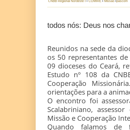
CNBB Regional Nordeste I
•
COMIRE
•
Missão
•
pascom
todos nós: Deus nos cham
Reunidos na sede da dioc
os 50 representantes de 
09 dioceses do Ceará, 
Estudo nº 108 da CNBB 
Cooperação Missionári
orientações para a animaç
O encontro foi assessor
Scalabriniano, assesso
Missão e Cooperação Inter
Quando falamos de fo