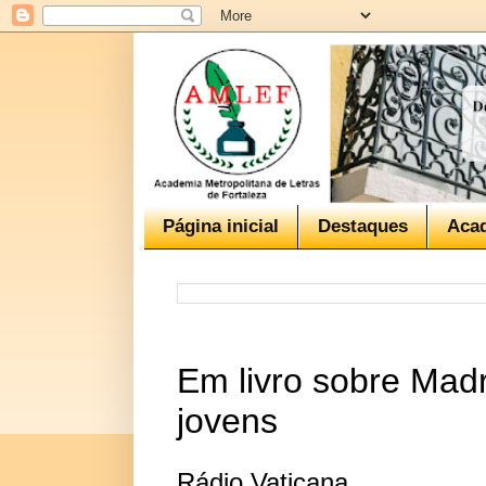
Página inicial
Destaques
Aca
Em livro sobre Mad
jovens
Rádio Vaticana