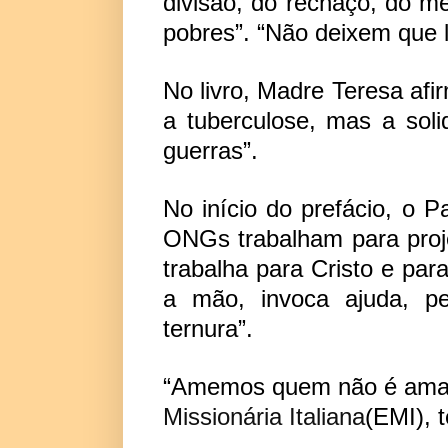
divisão, do rechaço, do m
pobres”. “Não deixem que l
No livro, Madre Teresa afi
a tuberculose, mas a soli
guerras”.
No início do prefácio, o 
ONGs trabalham para proje
trabalha para Cristo e par
a mão, invoca ajuda, pe
ternura”.
“
Amemos quem não é am
Missionária Italiana
(EMI), 