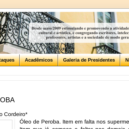
taques
Acadêmicos
Galeria de Presidentes
N
ROBA
o Cordeiro*
Óleo de Peroba. Item em falta nos superme