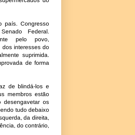
 supermercados do
 do país. Congresso
Senado Federal.
mente pelo povo,
e dos interesses do
talmente suprimida.
mprovada de forma
z de blindá-los e
eus membros estão
o desengavetar os
ndendo tudo debaixo
querda, da direita,
ncia, do contrário,