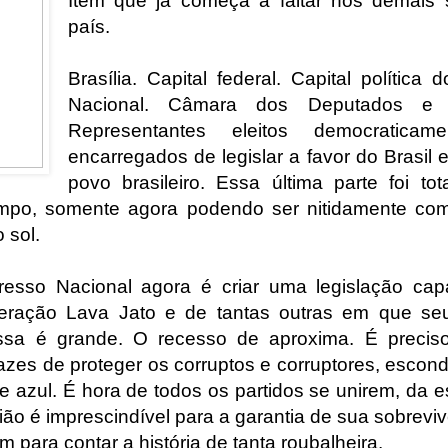
Item que já começa a faltar nos demais
país.
Brasília. Capital federal. Capital política
Nacional. Câmara dos Deputados e 
Representantes eleitos democratica
encarregados de legislar a favor do Brasil 
povo brasileiro. Essa última parte foi to
tempo, somente agora podendo ser nitidamente co
 sol.
esso Nacional agora é criar uma legislação capa
peração Lava Jato e de tantas outras em que s
essa é grande. O recesso de aproxima. É precis
pazes de proteger os corruptos e corruptores, esco
e azul. É hora de todos os partidos se unirem, da es
ião é imprescindível para a garantia de sua sobrevivê
 para contar a história de tanta roubalheira.