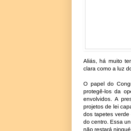
Aliás, há muito 
clara como a luz do
O papel do Congr
protegê-los da o
envolvidos. A pr
projetos de lei ca
dos tapetes verde 
do centro. Essa un
não restará ninguém