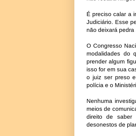
É preciso calar a i
Judiciário. Esse 
não deixará pedra 
O Congresso Nacio
modalidades do q
prender algum fig
isso for em sua c
o juiz ser preso
polícia e o Ministér
Nenhuma investiga
meios de comunica
direito de sabe
desonestos de plan