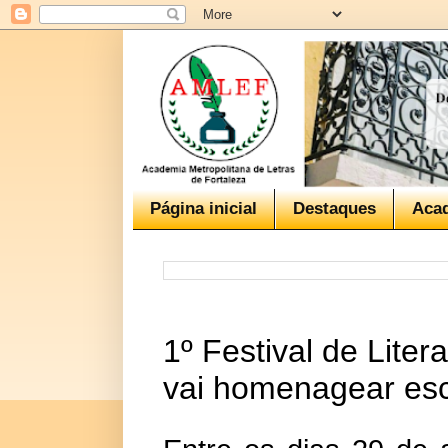
Página inicial
Destaques
Aca
1º Festival de Lite
vai homenagear escr