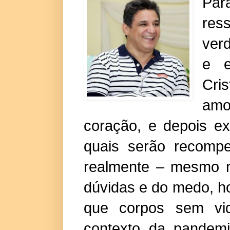
Par
res
ver
e e
Cris
amo
coração, e depois e
quais serão recompe
realmente – mesmo n
dúvidas e do medo, ho
que corpos sem vi
contexto da pandemi