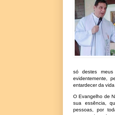
só destes meus i
evidentemente, p
entardecer da vida
O Evangelho de N
sua essência, q
pessoas, por to