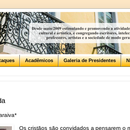
taques
Acadêmicos
Galeria de Presidentes
N
da
raiva*
Os cristãos são convidados a pensarem o