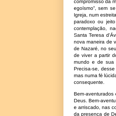
compromisso da mi
egoísmo”, sem se
Igreja, num estrei
paradoxo ou jeit
contemplação, na
Santa Teresa d’Ávi
nova maneira de v
de Nazaré, no seu
de viver a partir
mundo e de sua hi
Precisa-se, desse
mas numa fé lúcida
consequente.
Bem-aventurados o
Deus. Bem-aventur
e arriscado, nas 
da presença de De