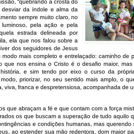
ssão, “quebrando a crosta do
 desviar da índole e alma da
tamento sempre muito claro, no
o luminoso, pela ação e pela
quela estrada delineada por
la, ela que nos falou sobre a
iver dos seguidores de Jesus
 modo mais completo e entrelaçado: caminho de p
 do que nos ensina o Cristo é o desafio maior, m
stória, e sim tendo por eixo o curso da própri
 modo, priorizar, no seu sentido mais amplo, o que
, viva, franca e despretensiosa, acompanhada de u
s que abraçam a fé e que contam com a força mist
ados os que buscam a superação de tudo aquilo 
contingências e condições humanas, mas querendo 
us, ao estender sua mão redentora, dom maior p