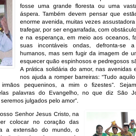
fosse uma grande floresta ou uma vast
áspera. Também devem pensar que estã
enorme avenida, muitas vezes assustadora e
trafegar, por ser engarrafada, com obstáculo
e na esperança, em meio aos oceanos, fa
suas incontáveis ondas, defronta-se 
humanos, mas sem fugir da imagem de um
esquecer quão espinhosos e pedregosos são
A prática solidária do amor, nas avenidas e
nos ajuda a romper barreiras: “Tudo aquilo
rmãos pequeninos, a mim o fizestes”. Sejamo
elas palavras do Evangelho, no que diz São 
 seremos julgados pelo amor”.
osso Senhor Jesus Cristo, na
uer colocar no coração das
da a extensão do mundo, o