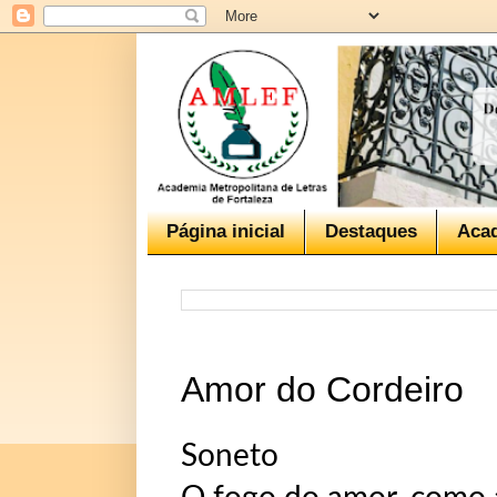
Página inicial
Destaques
Aca
Amor do Cordeiro
Soneto 