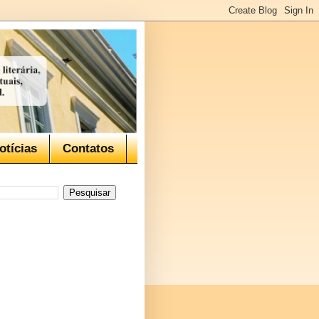
otícias
Contatos