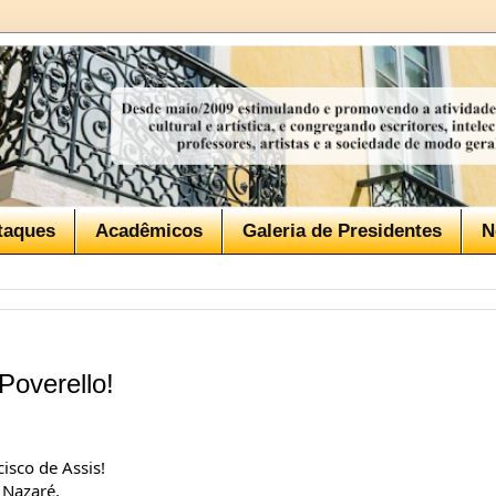
taques
Acadêmicos
Galeria de Presidentes
N
Poverello!
isco de Assis!
 Nazaré.