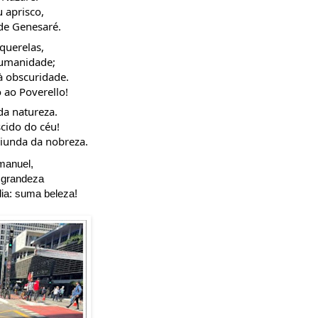
 aprisco,
 de Genesaré.
querelas,
humanidade;
à obscuridade.
ao Poverello!
da natureza.
cido do céu!
iunda da nobreza.
manuel,
a grandeza
ia: suma beleza!