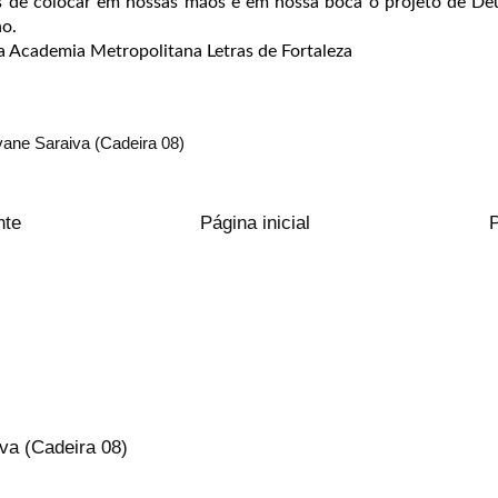
 de colocar em nossas mãos e em nossa boca o projeto de Deu
no.
a Academia Metropolitana Letras de Fortaleza
ane Saraiva (Cadeira 08)
nte
Página inicial
va (Cadeira 08)