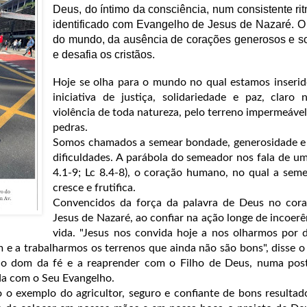
Deus, do íntimo da consciência, num consistente ri
identificado com Evangelho de Jesus de Nazaré. O
do mundo, da ausência de corações generosos e s
e desafia os cristãos.
Hoje se olha para o mundo no qual estamos inseri
iniciativa de justiça, solidariedade e paz, claro
violência de toda natureza, pelo terreno impermeável
pedras.
Somos chamados a semear bondade, generosidade e
dificuldades. A parábola do semeador nos fala de uma
4.1-9; Lc 8.4-8), o coração humano, no qual a seme
cresce e frutifica.
Convencidos da força da palavra de Deus no cora
Jesus de Nazaré, ao confiar na ação longe de incoerê
vida. "Jesus nos convida hoje a nos olharmos por 
 e a trabalharmos os terrenos que ainda não são bons", disse 
 o dom da fé e a reaprender com o Filho de Deus, numa post
ada com o Seu Evangelho.
o exemplo do agricultor, seguro e confiante de bons resultad