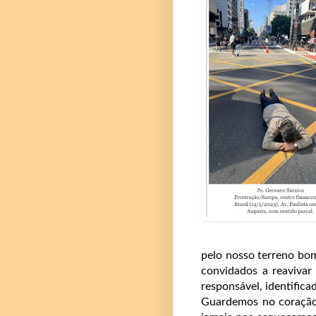
pelo nosso terreno bom
convidados a reavivar
responsável, identific
Guardemos no coração 