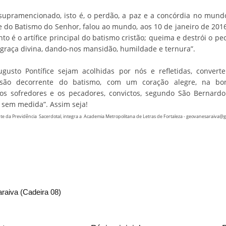
supramencionado, isto é, o perdão, a paz e a concórdia no mundo
e do Batismo do Senhor, falou ao mundo, aos 10 de janeiro de 201
nto é o artífice principal do batismo cristão; queima e destrói o pec
 graça divina, dando-nos mansidão, humildade e ternura”.
gusto Pontífice sejam acolhidas por nós e refletidas, convert
são decorrente do batismo, com um coração alegre, na bo
os sofredores e os pecadores, convictos, segundo São Bernardo
sem medida”. Assim seja!
nte da Previdência Sacerdotal, integra a Academia Metropolitana de Letras de Fortaleza - geovanesaraiva@
raiva (Cadeira 08)