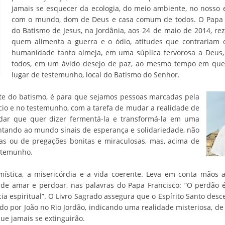
jamais se esquecer da ecologia, do meio ambiente, no nosso 
com o mundo, dom de Deus e casa comum de todos. O Papa Fr
do Batismo de Jesus, na Jordânia, aos 24 de maio de 2014, r
quem alimenta a guerra e o ódio, atitudes que contrariam 
humanidade tanto almeja, em uma súplica fervorosa a Deus,
todos, em um ávido desejo de paz, ao mesmo tempo em qu
lugar de testemunho, local do Batismo do Senhor.
te do batismo, é para que sejamos pessoas marcadas pela
cio e no testemunho, com a tarefa de mudar a realidade de
udar que quer dizer fermentá-la e transformá-la em uma
entando ao mundo sinais de esperança e solidariedade, não
ras ou de pregações bonitas e miraculosas, mas, acima de
estemunho.
ística, a misericórdia e a vida coerente. Leva em conta mãos a
de amar e perdoar, nas palavras do Papa Francisco: “O perdão é
ia espiritual”. O Livro Sagrado assegura que o Espírito Santo des
do por João no Rio Jordão, indicando uma realidade misteriosa, de
que jamais se extinguirão.