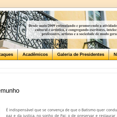
taques
Acadêmicos
Galeria de Presidentes
N
temunho
É indispensável que se convença de que o Batismo quer condu
paz e da justiça, no sonho de Pai: o de preservar e restaura