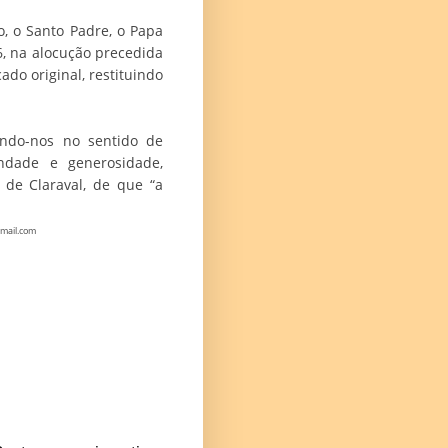
, o Santo Padre, o Papa
6, na alocução precedida
ado original, restituindo
endo-nos no sentido de
ndade e generosidade,
 de Claraval, de que “a
gmail.com