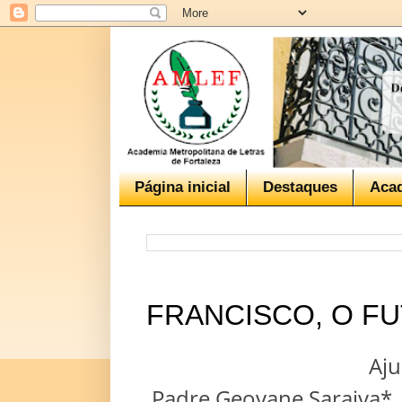
Página inicial
Destaques
Aca
FRANCISCO, O F
Aju
Padre Geovane Saraiva*