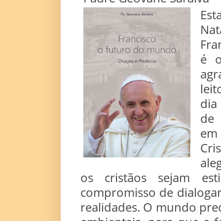
Est
Nat
Fra
é 
agr
lei
dia
de 
em 
Cri
ale
os cristãos sejam e
compromisso de dialogar 
realidades. O mundo prec