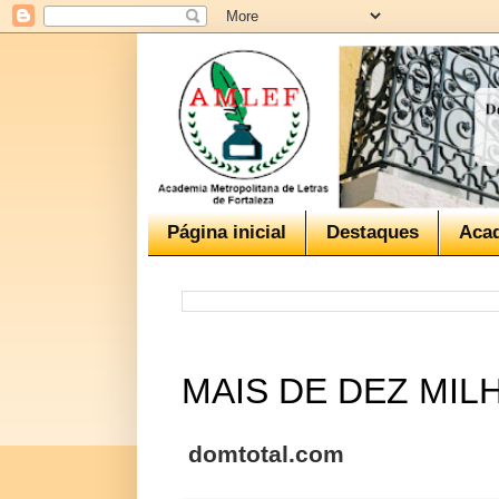
Página inicial
Destaques
Aca
MAIS DE DEZ MI
domtotal.com