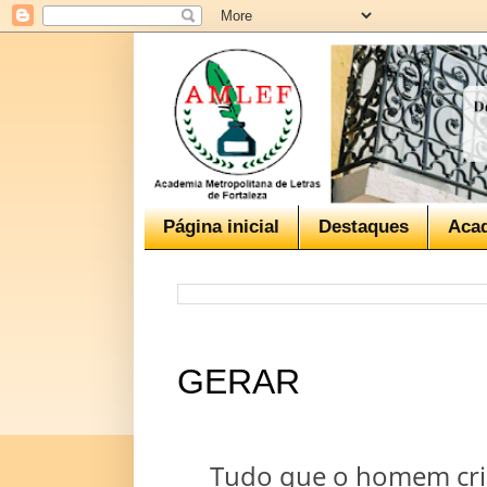
Página inicial
Destaques
Aca
GERAR
Tudo que o homem cria