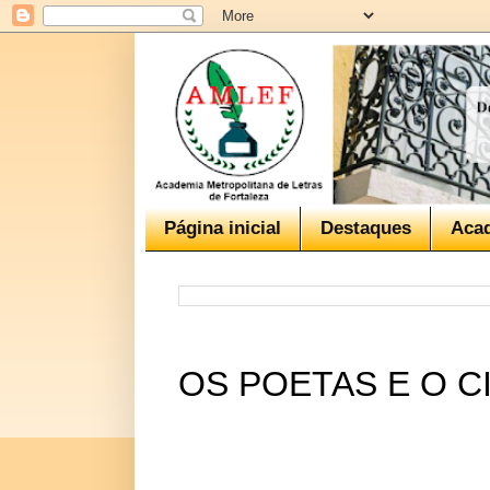
Página inicial
Destaques
Aca
OS POETAS E O C