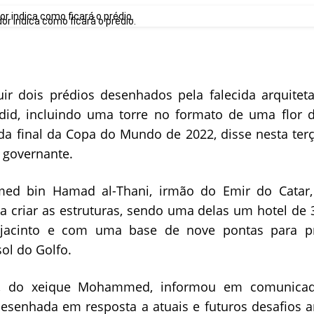
 indica como ficará o prédio.
uir dois prédios desenhados pela falecida arquiteta
did, incluindo uma torre no formato de uma flor d
da final da Copa do Mundo de 2022, disse nesta ter
 governante.
d bin Hamad al-Thani, irmão do Emir do Catar,
 criar as estruturas, sendo uma delas um hotel de 
acinto e com uma base de nove pontas para pr
sol do Golfo.
ia, do xeique Mohammed, informou em comunicad
"desenhada em resposta a atuais e futuros desafios 