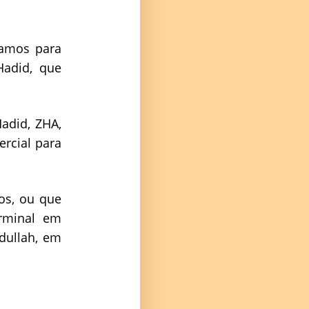
hamos para
Hadid, que
adid, ZHA,
ercial para
os, ou que
erminal em
bdullah, em