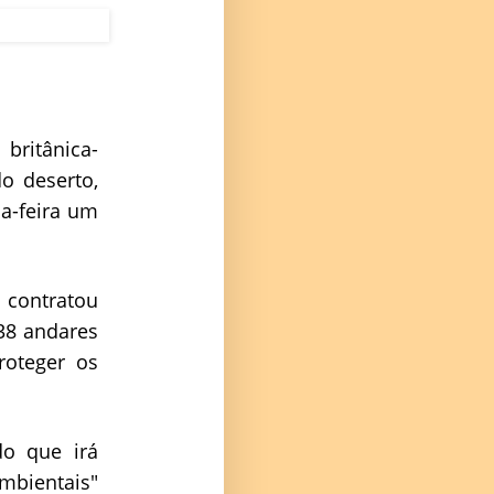
 britânica-
o deserto,
ça-feira um
 contratou
38 andares
oteger os
o que irá
ambientais"