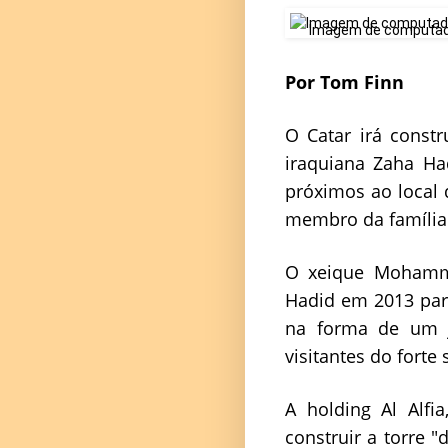
Imagem de computador
Por Tom Finn
O Catar irá constr
iraquiana Zaha Ha
próximos ao local 
membro da família
O xeique Mohamme
Hadid em 2013 para
na forma de um j
visitantes do forte 
A holding Al Alf
construir a torre 