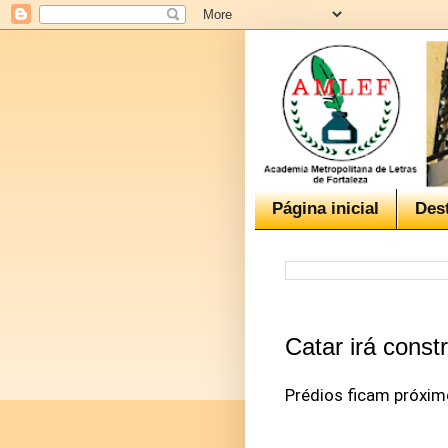
Página inicial
Des
Catar irá const
Prédios ficam próxim