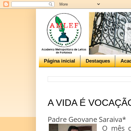
Página inicial
Destaques
Aca
A VIDA É VOCAÇÃ
Padre Geovane Saraiva*
O mês d