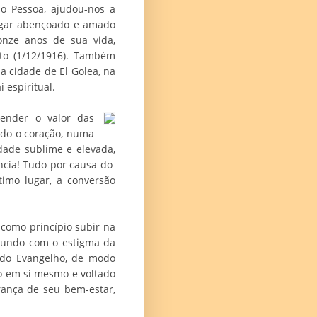
ão Pessoa, ajudou-nos a
lugar abençoado e amado
onze anos de sua vida,
to (1/12/1916). Também
a cidade de El Golea, na
 espiritual.
ender o valor das
todo o coração, numa
dade sublime e elevada,
ância! Tudo por causa do
imo lugar, a conversão
como princípio subir na
mundo com o estigma da
z do Evangelho, de modo
do em si mesmo e voltado
rança de seu bem-estar,