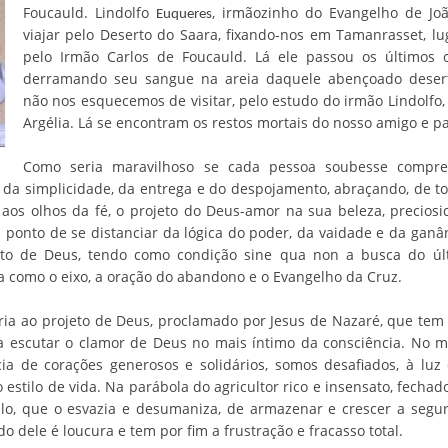
Foucauld. Lindolfo
, irmãozinho do Evangelho de Jo
Euqueres
viajar pelo Deserto do Saara, fixando-nos em Tamanrasset, 
pelo Irmão Carlos de Foucauld. Lá ele passou os últimos 
derramando seu sangue na areia daquele abençoado deser
não nos esquecemos de visitar, pelo estudo do irmão Lindolfo, 
Argélia. Lá se encontram os restos mortais do nosso amigo e pai
Como seria maravilhoso se cada pessoa soubesse compre
tir da simplicidade, da entrega e do despojamento, abraçando, de 
os olhos da fé, o projeto do Deus-amor na sua beleza, preciosi
a ponto de se distanciar da lógica do poder, da vaidade e da gan
to de Deus, tendo como condição sine qua non a busca do últ
a como o eixo, a oração do abandono e o Evangelho da Cruz.
ia ao projeto de Deus, proclamado por Jesus de Nazaré, que tem 
a escutar o clamor de Deus no mais íntimo da consciência. No 
ia de corações generosos e solidários, somos desafiados, à lu
 estilo de vida. Na parábola do agricultor rico e insensato, fecha
lo, que o esvazia e desumaniza, de armazenar e crescer a segu
do dele é loucura e tem por fim a frustração e fracasso total.