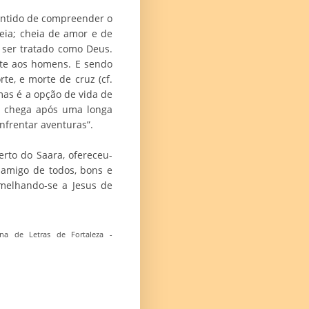
sentido de compreender o
eia; cheia de amor e de
 ser tratado como Deus.
nte aos homens. E sendo
e, e morte de cruz (cf.
 mas é a opção de vida de
se chega após uma longa
nfrentar aventuras”.
rto do Saara, ofereceu-
amigo de todos, bons e
emelhando-se a Jesus de
na de Letras de Fortaleza -