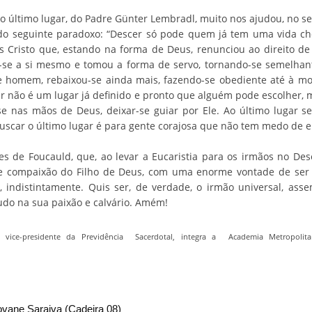
o último lugar, do Padre Günter Lembradl, muito nos ajudou, no 
r do seguinte paradoxo: “Descer só pode quem já tem uma vida ch
us Cristo que, estando na forma de Deus, renunciou ao direito de
ou-se a si mesmo e tomou a forma de servo, tornando-se semelha
e homem, rebaixou-se ainda mais, fazendo-se obediente até à mort
ugar não é um lugar já definido e pronto que alguém pode escolher,
 nas mãos de Deus, deixar-se guiar por Ele. Ao último lugar 
scar o último lugar é para gente corajosa que não tem medo de e
 de Foucauld, que, ao levar a Eucaristia para os irmãos no Dese
e compaixão do Filho de Deus, com uma enorme vontade de ser 
 indistintamente. Quis ser, de verdade, o irmão universal, ass
udo na sua paixão e calvário. Amém!
vice-presidente da Previdência Sacerdotal, integra a Academia Metropolita
vane Saraiva (Cadeira 08)