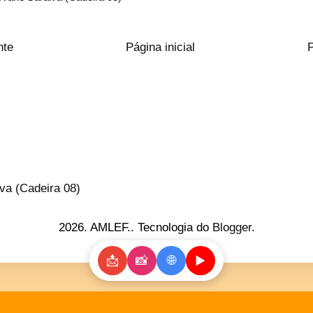
nte
Página inicial
va (Cadeira 08)
2026. AMLEF.. Tecnologia do
Blogger
.
📩
📸
🌐
▶️