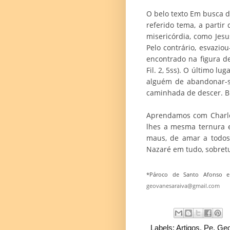
O belo texto Em busca d
referido tema, a parti
misericórdia, como Jes
Pelo contrário, esvazi
encontrado na figura d
Fil. 2, 5ss). O último l
alguém de abandonar-se
caminhada de descer. Bu
Aprendamos com Charles
lhes a mesma ternura 
maus, de amar a todos,
Nazaré em tudo, sobret
*Pároco de Santo Afonso e 
geovanesaraiva@gmail.com
Labels:
Artigos
,
Pe. Geo