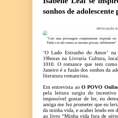
Isabelle Leal se inspi
sonhos de adolescente 
DIVULGAÇÃO/ I
"Criei uma personagem completamente inspirada em
Paula e eu não somos as mesmas pessoas, infelizmente"
‘O Lado Estranho do Amor’ na p
19horas na Livraria Cultura, loc
1010. O romance que tem como 
Janeiro é a fusão dos sonhos da a
literatura romancista.
Em entrevista ao
O POVO Onlin
pela leitura surgiu do incenti
impossível gostar de ler, eu det
amiga me fez prometer que eu leri
da minha vida, e acabei lendo em do
ao livro “Minha vida fora de séri