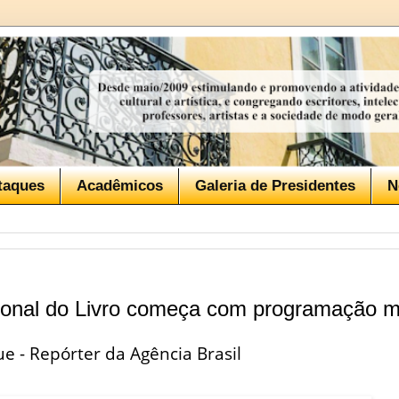
taques
Acadêmicos
Galeria de Presidentes
N
cional do Livro começa com programação mul
e - Repórter da Agência Brasil