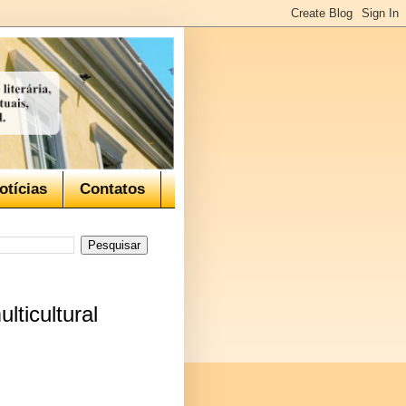
otícias
Contatos
ticultural