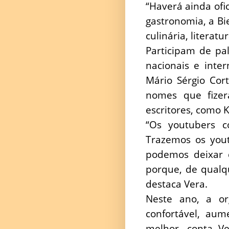
“Haverá ainda ofi
gastronomia, a Bi
culinária, literatu
Participam de pa
nacionais e inter
Mário Sérgio Cor
nomes que fize
escritores, como K
“Os youtubers c
Trazemos os yout
podemos deixar 
porque, de qualqu
destaca Vera.
Neste ano, a o
confortável, au
melhor, conta V