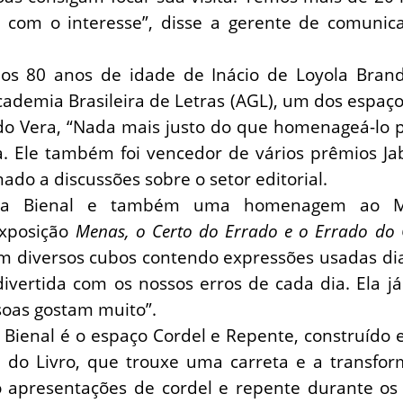
o com o interesse”, disse a gerente de comunic
s 80 anos de idade de Inácio de Loyola Bran
ademia Brasileira de Letras (AGL), um dos espaço
o Vera, “Nada mais justo do que homenageá-lo p
. Ele também foi vencedor de vários prêmios Jab
ado a discussões sobre o setor editorial.
 da Bienal e também uma homenagem ao M
exposição
Menas, o Certo do Errado e o Errado do 
om diversos cubos contendo expressões usadas di
ivertida com os nossos erros de cada dia. Ela 
soas gostam muito”.
Bienal é o espaço Cordel e Repente, construído 
do Livro, que trouxe uma carreta e a transf
 apresentações de cordel e repente durante os d