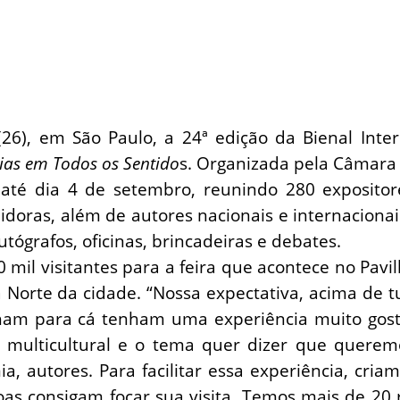
6), em São Paulo, a 24ª edição da Bienal Intern
rias em Todos os Sentido
s. Organizada pela Câmara B
i até dia 4 de setembro, reunindo 280 expositor
buidoras, além de autores nacionais e internacion
autógrafos, oficinas, brincadeiras e debates.
 mil visitantes para a feira que acontece no Pavi
Norte da cidade. “Nossa expectativa, acima de t
am para cá tenham uma experiência muito gosto
multicultural e o tema quer dizer que queremos
, autores. Para facilitar essa experiência, criam
as consigam focar sua visita. Temos mais de 20 r