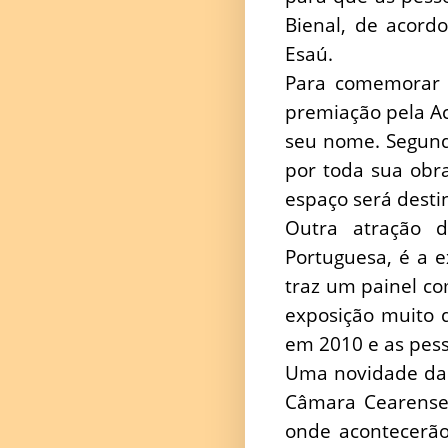
Bienal, de acord
Esaú.
Para comemorar o
premiação pela Ac
seu nome. Segund
por toda sua obra
espaço será destin
Outra atração
Portuguesa, é a 
traz um painel c
exposição muito d
em 2010 e as pes
Uma novidade da 
Câmara Cearense 
onde acontecerão