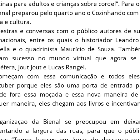
cinas para adultos e crianças sobre cordel”. Para 
enal preparou pelo quarto ano o Cozinhando com
ra e cultura.
lestras e conversas com o público autores de s
nacionais, entre os quais o historiador Leandro 
tella e o quadrinista Maurício de Souza. Tamb
ram sucesso no mundo virtual que agora se
éfera, Jout Jout e Lucas Rangel.
omeçam com essa comunicação e todos eles 
uber porque eles são uma porta de entrada pa
de fora essa moçada e essa nova maneira de
er maneira, eles chegam aos livros e incentivam
rganização da Bienal se preocupou em deixa
mentando a largura das ruas, para que o públ
era: “Temos bancos em áreas de descanso c