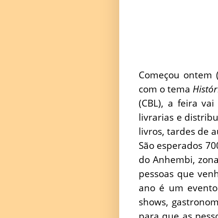
Começou ontem (2
com o tema
Histó
(CBL), a feira va
livrarias e distri
livros, tardes de 
São esperados 700
do Anhembi, zona 
pessoas que venh
ano é um evento 
shows, gastronomia
para que as pesso