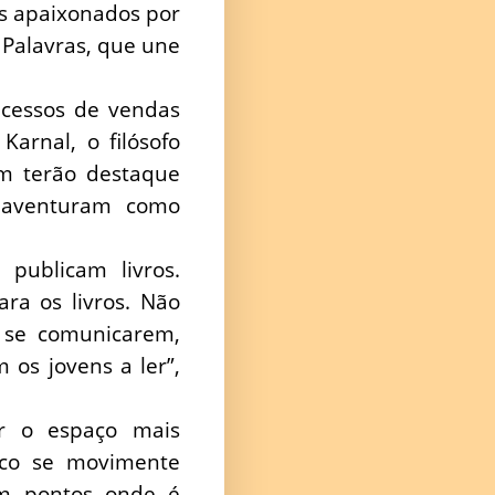
os apaixonados por
 Palavras, que une
ucessos de vendas
Karnal, o filósofo
ém terão destaque
 aventuram como
publicam livros.
ra os livros. Não
 se comunicarem,
 os jovens a ler”,
r o espaço mais
ico se movimente
om pontos onde é