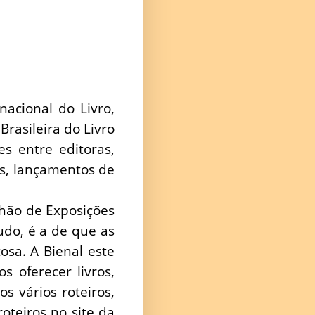
acional do Livro,
rasileira do Livro
es entre editoras,
ais, lançamentos de
lhão de Exposições
udo, é a de que as
sa. A Bienal este
 oferecer livros,
os vários roteiros,
oteiros no site da