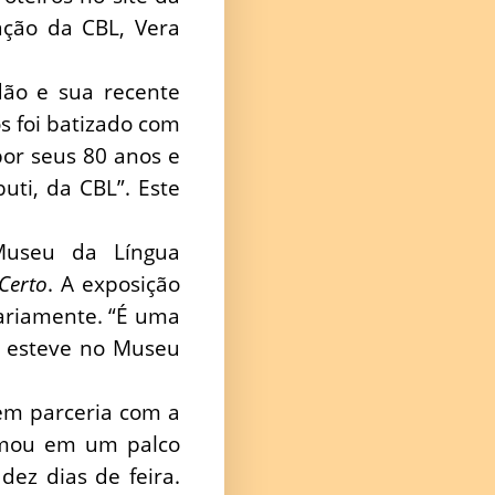
ação da CBL, Vera
dão e sua recente
s foi batizado com
or seus 80 anos e
uti, da CBL”. Este
useu da Língua
Certo
. A exposição
ariamente. “É uma
já esteve no Museu
em parceria com a
ormou em um palco
ez dias de feira.