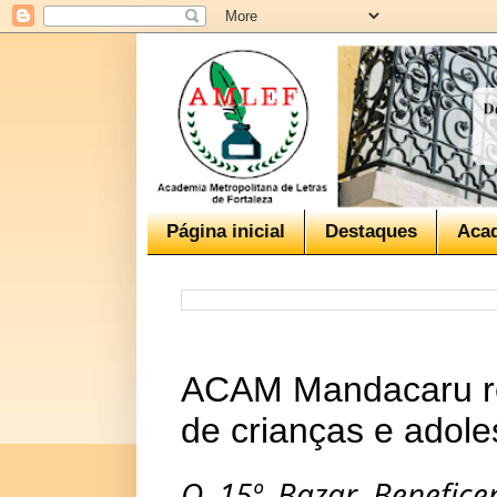
Página inicial
Destaques
Aca
ACAM Mandacaru rea
de crianças e adol
O 15º Bazar Benefice