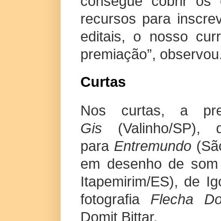
consegue cobrir os 
recursos para inscrev
editais, o nosso cur
premiação”, observou
Curtas
Nos curtas, a pr
Gis
(Valinho/SP),
para
Entremundo
(São
em desenho de som 
Itapemirim/ES), de I
fotografia
Flecha D
Domit Bittar.