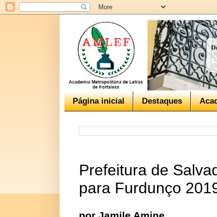
Página inicial
Destaques
Aca
Prefeitura de Salva
para Furdunço 201
por Jamile Amine