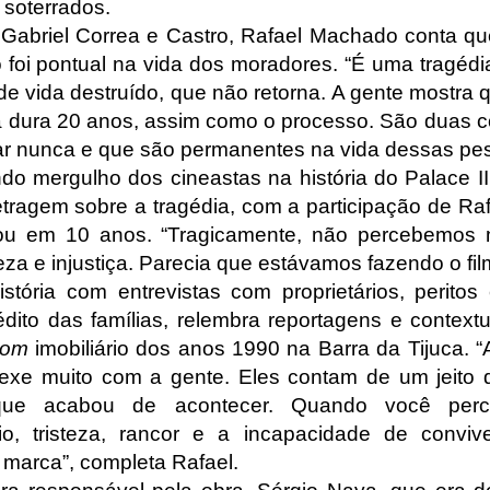
 soterrados.
 Gabriel Correa e Castro, Rafael Machado conta qu
 foi pontual na vida dos moradores. “É uma tragédi
e vida destruído, que não retorna. A gente mostra 
la dura 20 anos, assim como o processo. São duas 
r nunca e que são permanentes na vida dessas pess
do mergulho dos cineastas na história do Palace II
etragem sobre a tragédia, com a participação de Ra
u em 10 anos. “Tragicamente, não percebemos m
eza e injustiça. Parecia que estávamos fazendo o fil
istória com entrevistas com proprietários, perito
dito das famílias, relembra reportagens e context
oom
imobiliário dos anos 1990 na Barra da Tijuca. 
exe muito com a gente. Eles contam de um jeito 
que acabou de acontecer. Quando você perc
dio, tristeza, rancor e a incapacidade de convi
e marca”, completa Rafael.