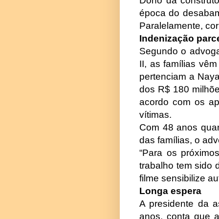
Dono da construto
época do desabame
Paralelamente, cor
Indenização parc
Segundo o advogad
II, as famílias v
pertenciam a Naya 
dos R$ 180 milhões
acordo com os apa
vítimas.
Com 48 anos quand
das famílias, o ad
“Para os próximos
trabalho tem sido 
filme sensibilize a
Longa espera
A presidente da a
anos, conta que a