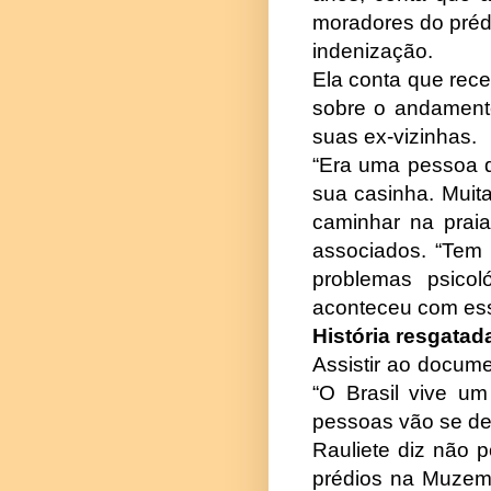
moradores do préd
indenização.
Ela conta que rec
sobre o andamento
suas ex-vizinhas.
“Era uma pessoa q
sua casinha. Muit
caminhar na praia
associados. “Tem 
problemas psicol
aconteceu com ess
História resgatad
Assistir ao documen
“O Brasil vive u
pessoas vão se de
Rauliete diz não 
prédios na Muzema