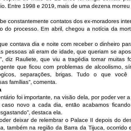
io. Entre 1998 e 2019, mais de uma dezena morreu 
ebe constantemente contatos dos ex-moradores int
 do processo. Em abril, chegou a notícia da mo
ue contava dia e noite com receber o dinheiro pa
as pessoas ali eram de idade, que queriam se apos
”, diz Rauliete, que viu a tragédia tomar muitas 
gente que ficou com problemas de alcoolismo, s
ógicos, separações, brigas. Tudo o que você
as famílias”, comenta.
a
tário foi importante, na visão dela, por poder ver a
m caso novo a cada dia, então acabamos ficando
sgastando”, destaca ela.
poder deixar de relembrar o Palace II depois do 
, também na região da Barra da Tijuca, ocorrido e