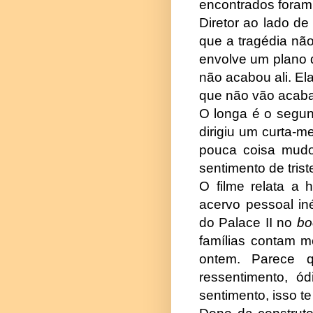
encontrados foram
Diretor ao lado de
que a tragédia não
envolve um plano d
não acabou ali. E
que não vão acaba
O longa é o segun
dirigiu um curta-m
pouca coisa mudo
sentimento de trist
O filme relata a h
acervo pessoal iné
do Palace II no
b
famílias contam m
ontem. Parece 
ressentimento, ó
sentimento, isso t