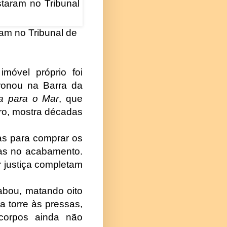
ram no Tribunal de
imóvel próprio foi
oronou na Barra da
ta para o Mar
, que
iro, mostra décadas
ias para comprar os
mas no acabamento.
 justiça completam
abou, matando oito
 torre às pressas,
corpos ainda não