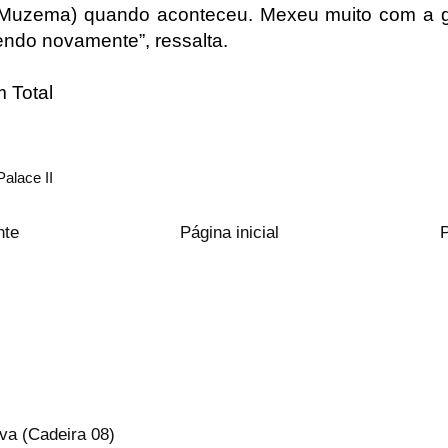
a Muzema) quando aconteceu. Mexeu muito com a g
endo novamente”, ressalta.
 Total
Palace II
nte
Página inicial
va (Cadeira 08)