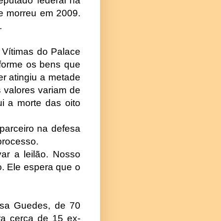
eputado federal na
 e morreu em 2009.
.
 Vítimas do Palace
nforme os bens que
er atingiu a metade
s valores variam de
i a morte das oito
parceiro na defesa
processo.
ar a leilão. Nosso
o. Ele espera que o
bosa Guedes, de 70
ra cerca de 15 ex-