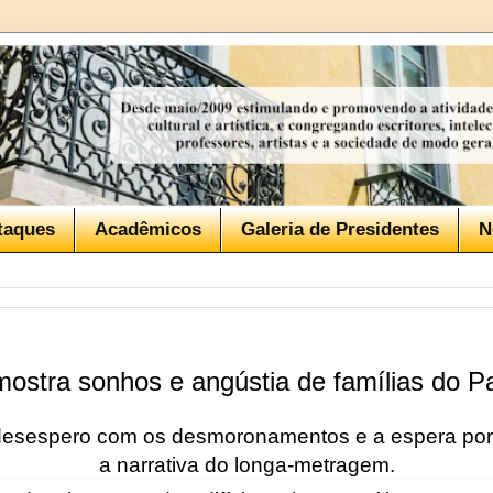
taques
Acadêmicos
Galeria de Presidentes
N
ostra sonhos e angústia de famílias do Pa
desespero com os desmoronamentos e a espera por
a narrativa do longa-metragem.