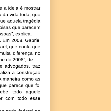
e a ideia é mostrar
a da vida toda, que
que aquela tragédia
coisas que parecem
oas”, explica.
. Em 2008, Gabriel
fael, que conta que
uita diferença no
me de 2008”, diz.
s e advogados, traz
ualiza a construção
“A maneira como as
que parece que foi
ebe todo aquele
ver com todo esse