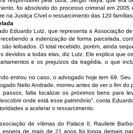
ra responsável pela obra, Sérgio Naya, que era d
nto, foi absolvido do processo criminal em 2005
re na Justiça Cível o ressarcimento das 120 famílias
elada
o Eduardo Lutz, que representa a Associação de
êm recebendo a indenização de forma parcelada, co
são leiloados. O total recebido, porém, ainda sequ
 devidos a todas elas, diz Lutz. Ele explica que o
rtamentos e os prejuízos da tragédia, o que inclu
o entrou no caso, o advogado hoje tem 69. Seu 
vogado Nelio Andrade, morreu antes de ver o fim do 
 passos, falta localizar os próximos bens para lev
descobrir onde está esse patrimônio”, conta Eduard
utoridades a acelerar o ressarcimento.
ssociação de vítimas do Palace II, Rauliete Bar
 espera de mais de 21 anos foi longa demais pa