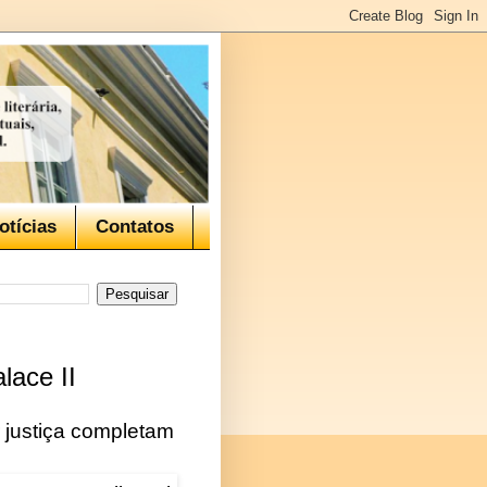
otícias
Contatos
lace II
 justiça completam