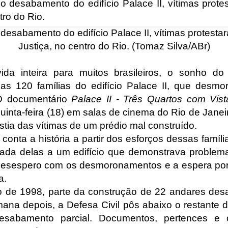
esabamento do edifício Palace II, vítimas protesta
Justiça, no centro do Rio. (Tomaz Silva/ABr)
da inteira para muitos brasileiros, o sonho do 
 as 120 famílias do edifício Palace II, que desm
O documentário
Palace II - Três Quartos com Vis
quinta-feira (18) em salas de cinema do Rio de Jane
stia das vítimas de um prédio mal construído.
onta a história a partir dos esforços dessas famíl
ada delas a um edifício que demonstrava proble
desespero com os desmoronamentos e a espera por
a.
o de 1998, parte da construção de 22 andares des
na depois, a Defesa Civil pôs abaixo o restante da
sabamento parcial. Documentos, pertences e 