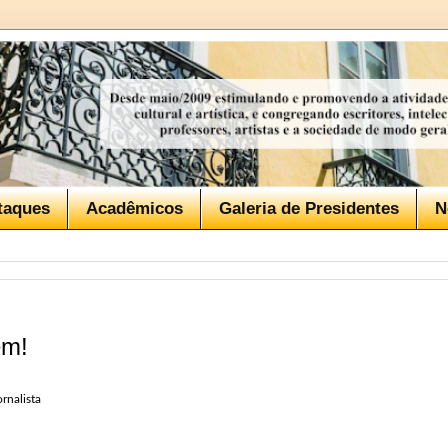
taques
Acadêmicos
Galeria de Presidentes
N
ém!
rnalista