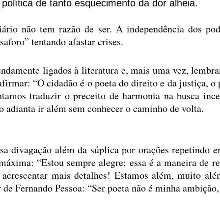
 política de tanto esquecimento da dor alheia.
iário não tem razão de ser. A independência dos pode
saforo” tentando afastar crises.
ndamente ligados à literatura e, mais uma vez, lembr
firmar: “O cidadão é o poeta do direito e da justiça, o
entamos traduzir o preceito de harmonia na busca ince
o adianta ir além sem conhecer o caminho de volta.
sa divagação além da súplica por orações repetindo 
 máxima: “Estou sempre alegre; essa é a maneira de re
o acrescentar mais detalhes! Estamos além, muito alé
r de Fernando Pessoa: “Ser poeta não é minha ambição,