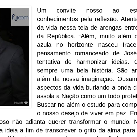
Um convite nosso ao estu
conhecimentos pela reflexão. Atent
da vida nessa teia de arengas entr
da República. “Além, muito além 
azula no horizonte nasceu Irac
pensamento romanceado de José
tentativa de harmonizar ideias.
sempre uma bela história. São a
além da nossa imaginação. Ousam
aspectos da vida burlando a onda 
assola a Nação como um todo protet
Buscar no além o estudo para compr
o nosso desejo de viver em paz. E
ioso não adianta querer transformar o mundo. N
ideia a fim de transcrever o grito da alma para a