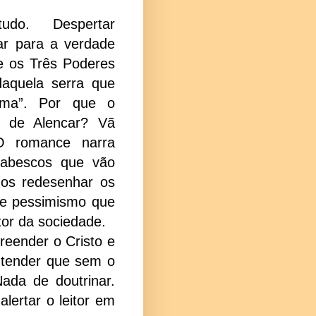
do. Despertar
ar para a verdade
e os Três Poderes
daquela serra que
ema”. Por que o
 de Alencar? Vã
 O romance narra
rabescos que vão
os redesenhar os
de pessimismo que
or da sociedade.
eender o Cristo e
ntender que sem o
ada de doutrinar.
lertar o leitor em