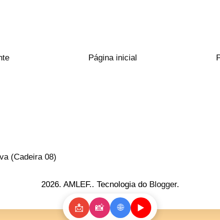
nte
Página inicial
va (Cadeira 08)
2026. AMLEF.. Tecnologia do
Blogger
.
📩
📸
🌐
▶️