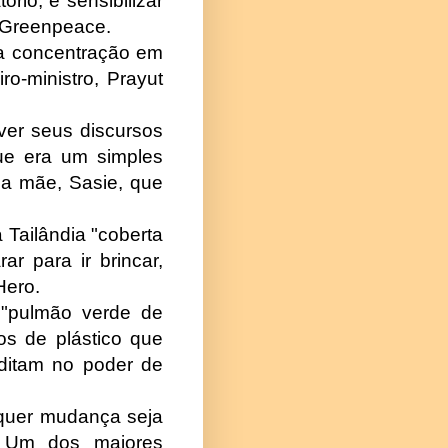
rio, e sensibilizar
o Greenpeace.
ma concentração em
o-ministro, Prayut
ver seus discursos
ue era um simples
a mãe, Sasie, que
 Tailândia "coberta
r para ir brincar,
Hero.
 "pulmão verde de
os de plástico que
editam no poder de
lquer mudança seja
al. Um dos maiores