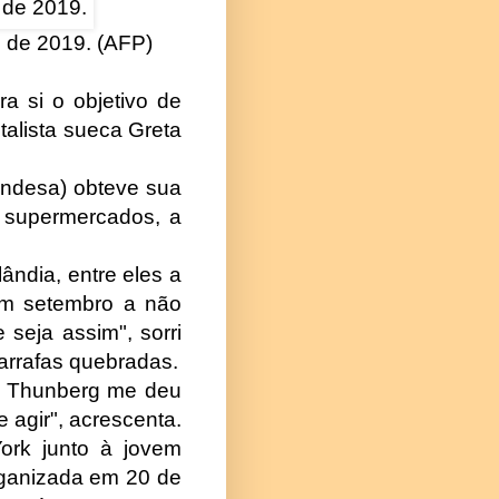
o de 2019. (AFP)
a si o objetivo de
talista sueca Greta
andesa) obteve sua
e supermercados, a
ândia, entre eles a
em setembro a não
 seja assim", sorri
garrafas quebradas.
ta Thunberg me deu
 agir", acrescenta.
ork junto à jovem
rganizada em 20 de