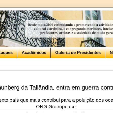
taques
Acadêmicos
Galeria de Presidentes
N
Thunberg da Tailândia, entra em guerra contr
sexto país que mais contribui para a poluição dos o
ONG Greenpeace.