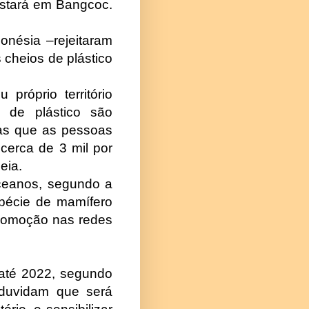
estará em Bangcoc.
donésia –rejeitaram
 cheios de plástico
róprio território
s de plástico são
das que as pessoas
cerca de 3 mil por
eia.
oceanos, segundo a
pécie de mamífero
 comoção nas redes
 até 2022, segundo
 duvidam que será