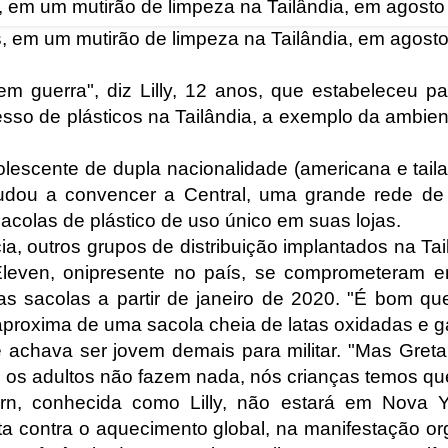
os, em um mutirão de limpeza na Tailândia, em agost
m guerra", diz Lilly, 12 anos, que estabeleceu par
so de plásticos na Tailândia, a exemplo da ambien
olescente de dupla nacionalidade (americana e tail
 ajudou a convencer a Central, uma grande rede d
 sacolas de plástico de uso único em suas lojas.
 outros grupos de distribuição implantados na Tail
Eleven, onipresente no país, se comprometeram 
sas sacolas a partir de janeiro de 2020. "É bom que
 aproxima de uma sacola cheia de latas oxidadas e 
 achava ser jovem demais para militar. "Mas Gre
os adultos não fazem nada, nós crianças temos que
arn, conhecida como Lilly, não estará em Nova Y
uta contra o aquecimento global, na manifestação o