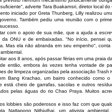
á previsto nenhum mecanismo juridicamente obrigató
 suficiente", adverte Tara Buakamsri, diretor local d
ento iniciado por Greta Thunberg, Lilly realizou u
governo. Também pediu uma reunião com o primeir
sucesso.
ar com o apoio de sua mãe, que a ajuda a escre
s da ONU e de embaixadas. "No início, pensei q
na. Mas ela não abranda em seu empenho", conta 
 ambiental.
litar aos 8 anos, após passar férias em uma praia da
sde então, embora às vezes tenha vontade de para
ões de limpeza organizadas pela associação Trash 
 em Bang Krachao, um bairro conhecido como o
está cheio de garrafas, sacolas e outros resídu
ados pelas águas do rio Chao Praya. Muitos acr
"os lobbies são poderosos e isso faz com que qua
onta Nattapong Nithiuthai, um ativista ambient