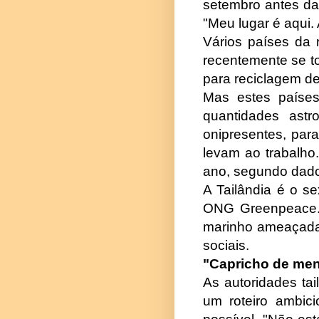
setembro antes da
"Meu lugar é aqui. 
Vários países da r
recentemente se to
para reciclagem de
Mas estes países
quantidades astr
onipresentes, par
levam ao trabalho
ano, segundo dado
A Tailândia é o s
ONG Greenpeace. 
marinho ameaçada 
sociais.
"Capricho de men
As autoridades ta
um roteiro ambic