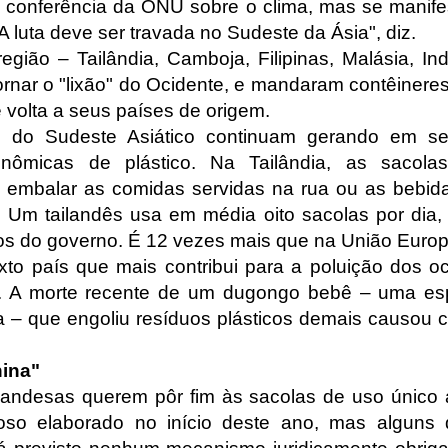
 conferência da ONU sobre o clima, mas se manif
A luta deve ser travada no Sudeste da Ásia", diz.
egião – Tailândia, Camboja, Filipinas, Malásia, In
rnar o "lixão" do Ocidente, e mandaram contêineres
 volta a seus países de origem.
 do Sudeste Asiático continuam gerando em seu p
onômicas de plástico. Na Tailândia, as sacola
a embalar as comidas servidas na rua ou as bebi
. Um tailandês usa em média oito sacolas por dia, 
s do governo. É 12 vezes mais que na União Europ
exto país que mais contribui para a poluição dos 
A morte recente de um dugongo bebê – uma es
– que engoliu resíduos plásticos demais causou
ina"
ilandesas querem pôr fim às sacolas de uso único
ioso elaborado no início deste ano, mas alguns