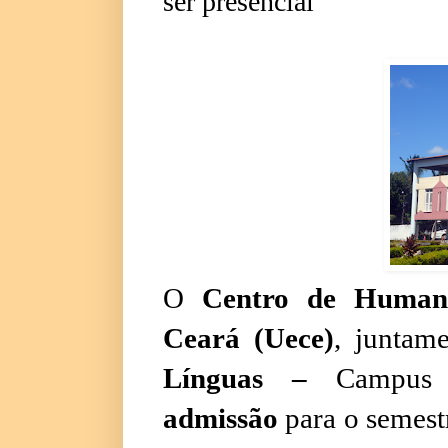
ser presencial
O
Centro de Humani
Ceará (Uece)
, junta
Línguas –
Campus F
admissão
para o semest