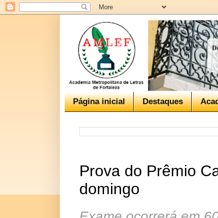
Página inicial
Destaques
Aca
Prova do Prêmio Cap
domingo
Exame ocorrerá em 60 