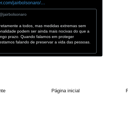
s
ter.com/jairbolsonaro/
…
t
@jairbolsonaro
a
✔
t
diretamente a todos, mas medidas extremas sem 
u
onalidade podem ser ainda mais nocivas do que a 
s
ongo prazo. Quando falamos em proteger 
/
tamos falando de preservar a vida das pessoas. 
1
2
4
2
2
6
1
nte
Página inicial
7
5
9
8
7
8