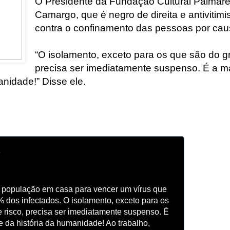
O Presidente da Fundação Cultural Palmare
Camargo, que é negro de direita e antivitimi
contra o confinamento das pessoas por ca
“O isolamento, exceto para os que são do gr
precisa ser imediatamente suspenso. É a ma
anidade!” Disse ele.
o
população em casa para vencer um vírus que 
 dos infectados. O isolamento, exceto para os 
 risco, precisa ser imediatamente suspenso. É 
e da história da humanidade! Ao trabalho, 