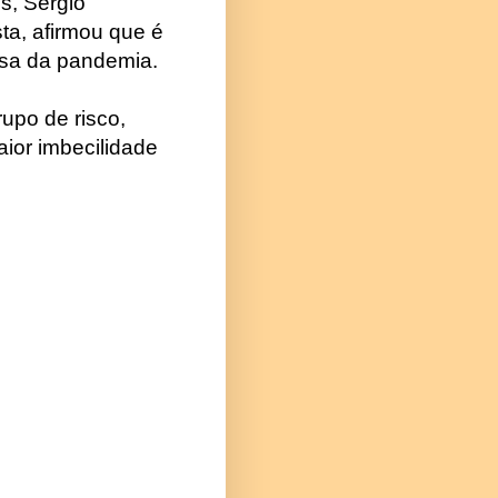
s, Sérgio
sta, afirmou que é
usa da pandemia.
upo de risco,
ior imbecilidade