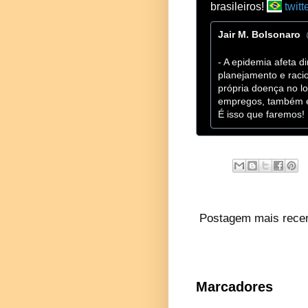
h
brasileiros! 
twit
t
Jair M. Bolsonaro
t
p
- A epidemia afeta 
s
planejamento e raci
:
própria doença no l
/
empregos, também es
/
É isso que faremos!
Postagem mais rece
Marcadores