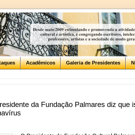
taques
Acadêmicos
Galeria de Presidentes
N
Presidente da Fundação Palmares diz que 
avírus