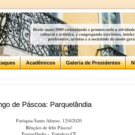
taques
Acadêmicos
Galeria de Presidentes
N
ngo de Páscoa: Parquelândia
Paróquia Santo Afonso,
12/4/2020
Bênçãos de feliz Páscoa!
Parquelândia - Fortaleza CE