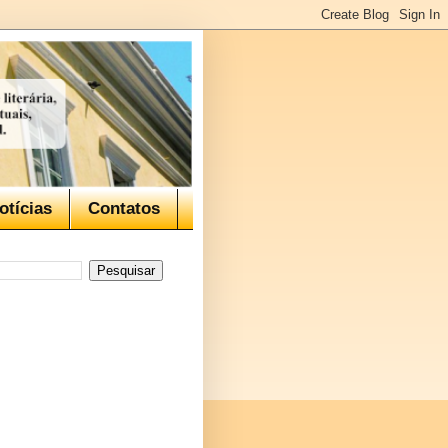
otícias
Contatos