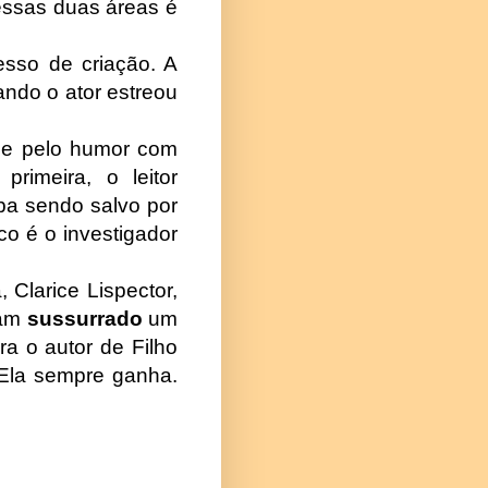
 essas duas áreas é
esso de criação. A
ndo o ator estreou
o e pelo humor com
primeira, o leitor
ba sendo salvo por
o é o investigador
, Clarice Lispector,
ham
sussurrado
um
a o autor de Filho
 Ela sempre ganha.