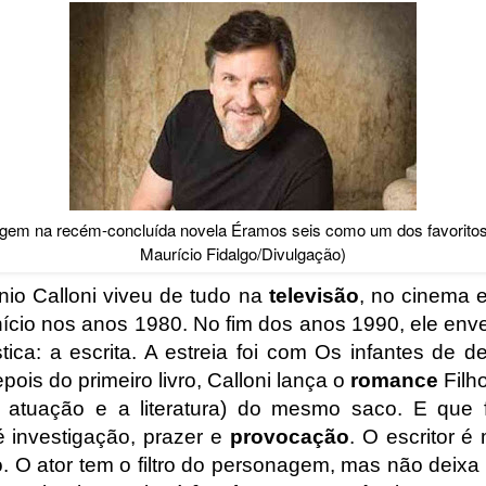
agem na recém-concluída novela Éramos seis como um dos favoritos d
Maurício Fidalgo/Divulgação)
nio Calloni viveu de tudo na
televisão
, no cinema 
início nos anos 1980. No fim dos anos 1990, ele e
ística: a escrita. A estreia foi com Os infantes de
ois do primeiro livro, Calloni lança o
romance
Filh
a atuação e a literatura) do mesmo saco. E que 
 é investigação, prazer e
provocação
. O escritor 
tro. O ator tem o filtro do personagem, mas não deixa