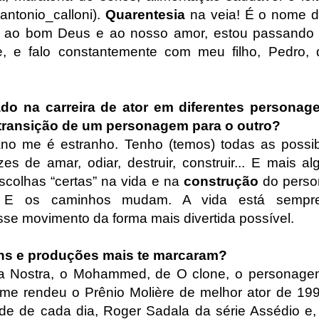
ntonio_calloni).
Quarentesia
na veia! É o nome d
s ao bom Deus e ao nosso amor, estou passando
se, e falo constantemente com meu filho, Pedro
ado na carreira de ator em diferentes persona
transição de um personagem para o outro?
o me é estranho. Tenho (temos) todas as possibi
s de amar, odiar, destruir, construir... E mais a
scolhas “certas” na vida e na
construção
do pers
. E os caminhos mudam. A vida está sempr
 movimento da forma mais divertida possível.
ns e produções mais te marcaram?
ra Nostra, o Mohammed, de O clone, o personagem
 me rendeu o Prênio Molière de melhor ator de 19
de de cada dia, Roger Sadala da série Assédio 