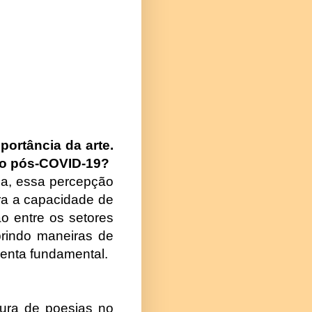
portância da arte.
to pós-COVID-19?
za, essa percepção
ra a capacidade de
ão entre os setores
brindo maneiras de
menta fundamental.
tura de poesias no