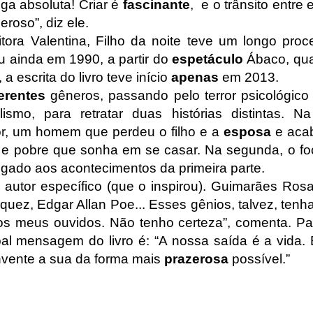
ga absoluta! Criar é
fascinante
, e o trânsito entre
zeroso”, diz ele.
itora Valentina, Filho da noite teve um longo proc
iu ainda em 1990, a partir do
espetáculo
Ábaco, qua
a escrita do livro teve início
apenas
em 2013.
ferentes
gêneros, passando pelo terror psicológic
ismo, para retratar duas histórias distintas. Na 
, um homem que perdeu o filho e a
esposa
e aca
e pobre que sonha em se casar. Na segunda, o foc
ligado aos acontecimentos da primeira parte.
um autor específico (que o inspirou). Guimarães Rosa
quez, Edgar Allan Poe... Esses gênios, talvez, ten
os meus ouvidos. Não tenho certeza”, comenta. Par
ipal mensagem do livro é: “A nossa saída é a vida.
nvente a sua da forma mais
prazerosa
possível.”