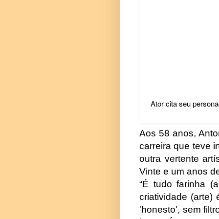
Ator cita seu person
Aos 58 anos, Anto
carreira que teve 
outra vertente art
Vinte e um anos dep
“É tudo farinha (
criatividade (arte)
'honesto', sem fil