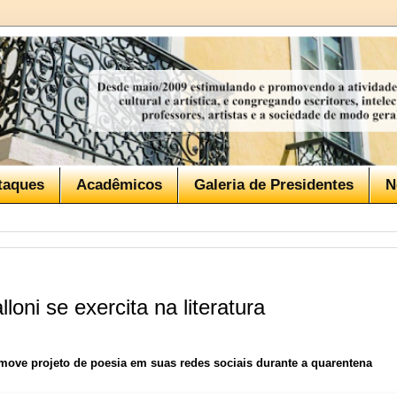
taques
Acadêmicos
Galeria de Presidentes
N
loni se exercita na literatura
omove projeto de poesia em suas redes sociais durante a quarentena