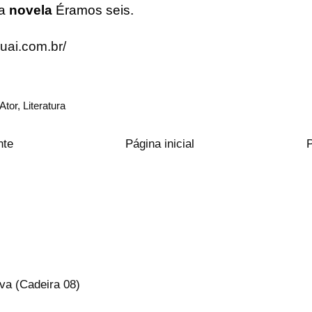
da
novela
Éramos seis.
.uai.com.br/
Ator
,
Literatura
nte
Página inicial
va (Cadeira 08)