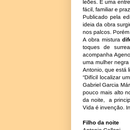
leões. É uma entre
fácil, familiar e pra
Publicado pela ed
ideia da obra surg
nos palcos. Porém, 
A obra mistura
di
toques de surreal
acompanha Agenor
uma mulher negra 
Antonio, que está 
“Difícil localizar 
Gabriel Garcia Már
pouco mais alto n
da noite, a princ
Vida é invenção. I
Filho da noite