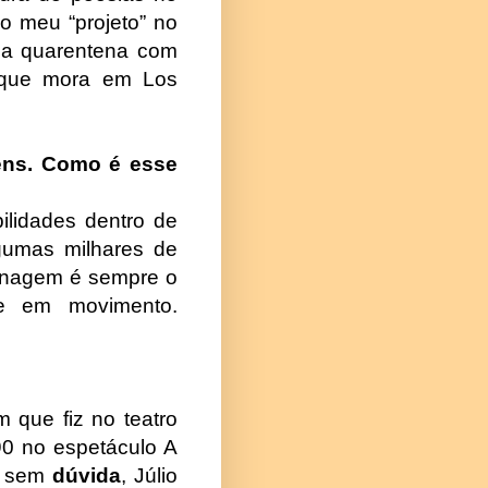
o meu “projeto” no
 a quarentena com
, que mora em Los
gens. Como é esse
lidades dentro de
lgumas milhares de
onagem é sempre o
e em movimento.
 que fiz no teatro
90 no espetáculo A
e, sem
dúvida
, Júlio