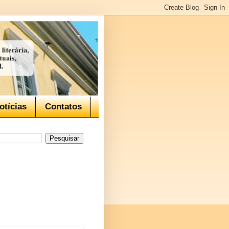
otícias
Contatos