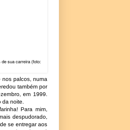
e sua carreira (foto:
e nos palcos, numa
nveredou também por
 dezembro, em 1999.
o da noite.
farinha! Para mim,
é mais despudorado,
 de se entregar aos