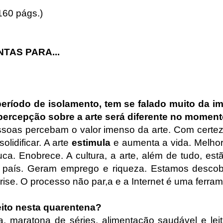
(160 págs.)
TAS PARA...
ríodo de isolamento, tem se falado muito da im
percepção sobre a arte será diferente no momen
soas percebam o valor imenso da arte. Com certe
olidificar. A arte
estimula
e aumenta a vida. Melho
ca. Enobrece. A cultura, a arte, além de tudo, est
o país. Geram emprego e riqueza. Estamos desco
rise. O processo não par,a e a Internet é uma ferra
eito nesta quarentena?
ra, maratona de séries, alimentação saudável e lei