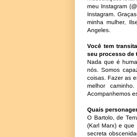
meu Instagram (@a
Instagram. Graça
minha mulher, Il
Angeles.
Você tem transit
seu processo de 
Nada que é human
nós. Somos capaze
coisas. Fazer as e
melhor caminho
Acompanhemos esse
Quais personage
O Bartolo, de Ter
(Karl Marx) e que
secreta obscenida