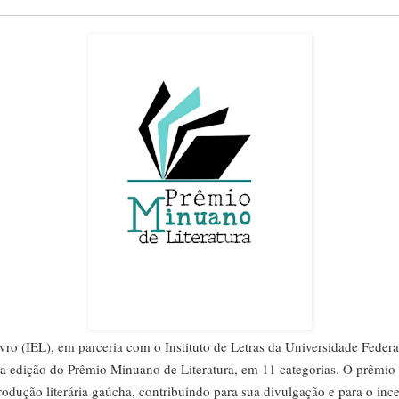
ivro (IEL), em parceria com o Instituto de Letras da Universidade Feder
ra edição do Prêmio Minuano de Literatura, em 11 categorias. O prêmio
rodução literária gaúcha, contribuindo para sua divulgação e para o incen