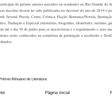
articipar do prêmio autores nascidos ou residentes no Rio Grande do S
ras inscritas devem ter sido publicadas no decorrer do ano de 2019 e 
ntil, Juvenil, Poesia, Conto, Crônica, Ficção: Romance/Novela, Ilustraçã
co, Tradução e Especial (memórias, biografias, efemérides, turismo, gu
têm até o dia 30 de junho para se inscreverem e o regulamento e seus an
dores serã
o
conhecidos na cerimônia de premiaçã
o
e receberã
o
o
Trofé
efinidos.
Prêmio Minuano de Literatura
nte
Página inicial