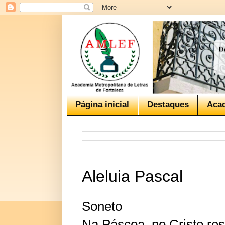
Página inicial
Destaques
Aca
Aleluia Pascal
Soneto
Na Páscoa, no Cristo res