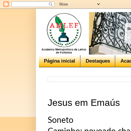
Página inicial
Destaques
Aca
Jesus em Emaús
Soneto 