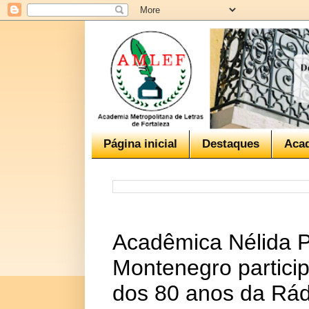
Página inicial
Destaques
Aca
Acadêmica Nélida P
Montenegro partic
dos 80 anos da Rá