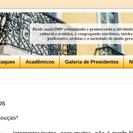
taques
Acadêmicos
Galeria de Presidentes
N
os
bouças*