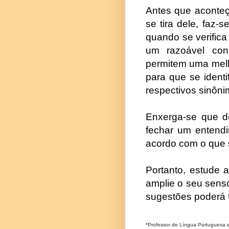
Antes que aconteç
se tira dele, faz-
quando se verifica
um razoável con
permitem uma melho
para que se identi
respectivos sinôni
Enxerga-se que d
fechar um entendi
acordo com o que 
Portanto, estude 
amplie o seu senso
sugestões poderá t
*Professor de Língua Portuguesa e r