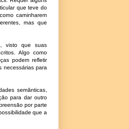
ácil. Requer alguns
ticular que teve do
É como caminharem
diferentes, mas que
, visto que suas
critos. Algo como
nças podem refletir
es necessárias para
dades semânticas,
ção para dar outro
mpreensão por parte
possibilidade que a