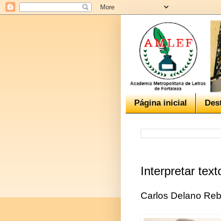
Página inicial
Des
Interpretar text
Carlos Delano Re