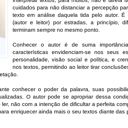
Interpretar textos, para muitos, não é tarefa f
cuidados para não distanciar a percepção par
texto em análise daquela tida pelo autor. 
(autor e leitor) por estradas, a princípio, 
terminam sempre no mesmo ponto.
Conhecer o autor é de suma importância
características envidenciam-se nos seus es
personalidade, visão social e política, e cre
nos textos, permitindo ao leitor tirar conclusõ
retação.
nte conhecer o poder da palavra, suas possibili
ualizadas. O autor pode se apropriar dessa condi
ler, não com a intenção de dificultar a perfeita co
 para enriquecer ainda mais o seu textos diante das 