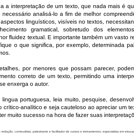
a a interpretação de um texto, que nada mais é q
se necessário analisá-lo a fim de melhor compreend
 aspectos linguísticos, visíveis no textos, necessit
hecimento gramatical, sobretudo dos element
r fluidez textual. E importante também um vasto re
fique o que significa, por exemplo, determinada p
mos.
etalhes, por menores que possam parecer, podem 
mento correto de um texto, permitindo uma interpre
se enxerga o autor.
a lingua portuguesa, leia muito, pesquise, desenvo
 crítico-analítico e seja cauteloso ao apreciar um t
er muito sucesso na hora de fazer suas interpretaç
edação, conteudista, palestrante e facilitador de cursos e treinamentos, especialista em educaçã