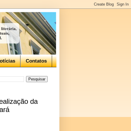
otícias
Contatos
ealização da
eará