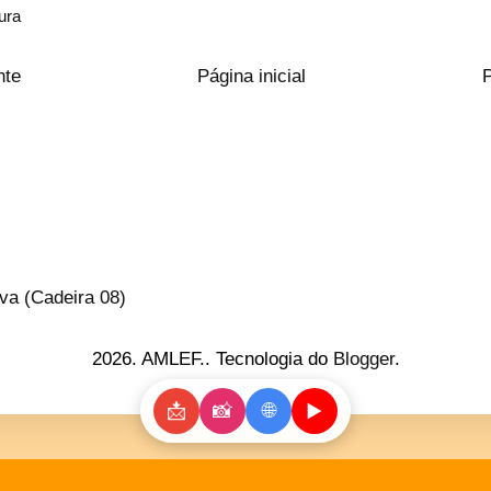
tura
nte
Página inicial
va (Cadeira 08)
2026. AMLEF.. Tecnologia do
Blogger
.
📩
📸
🌐
▶️