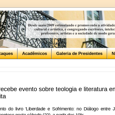
taques
Acadêmicos
Galeria de Presidentes
N
recebe evento sobre teologia e literatura 
ita
nto do livro 'Liberdade e Sofrimento: no Diálogo entre
ontece neste sábado (22), a partir das 10h;