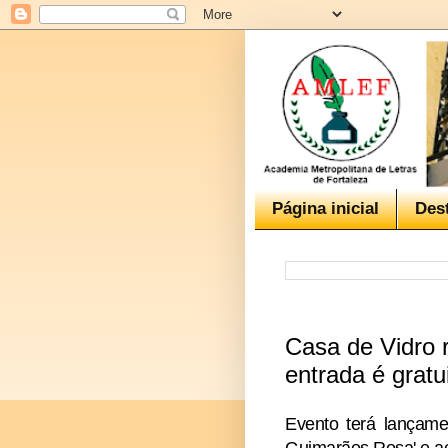
Página inicial
Des
Casa de Vidro 
entrada é gratu
Evento terá lançame
Guimarães Rosa' e ac