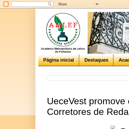
Página inicial
Destaques
Aca
UeceVest promove 
Corretores de Red