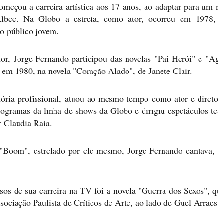
omeçou a carreira artística aos 17 anos, ao adaptar para u
lbee. Na Globo a estreia, como ator, ocorreu em 1978, 
ao público jovem.
or, Jorge Fernando participou das novelas "Pai Herói" e "
r em 1980, na novela "Coração Alado", de Janete Clair.
tória profissional, atuou ao mesmo tempo como ator e direto
ramas da linha de shows da Globo e dirigiu espetáculos te
r Claudia Raia.
 "Boom", estrelado por ele mesmo, Jorge Fernando cantava, 
os de sua carreira na TV foi a novela "Guerra dos Sexos", 
sociação Paulista de Críticos de Arte, ao lado de Guel Arrae