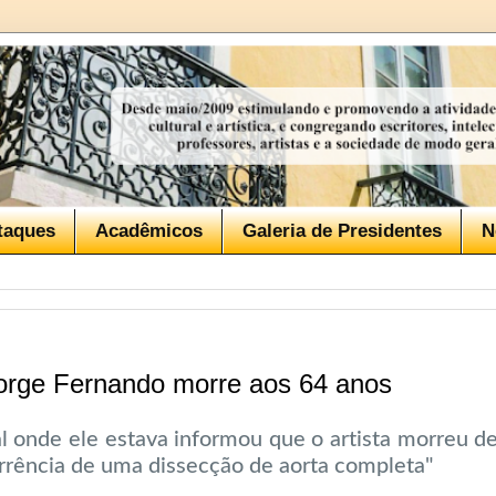
taques
Acadêmicos
Galeria de Presidentes
N
 Jorge Fernando morre aos 64 anos
al onde ele estava informou que o artista morreu d
rrência de uma dissecção de aorta completa"