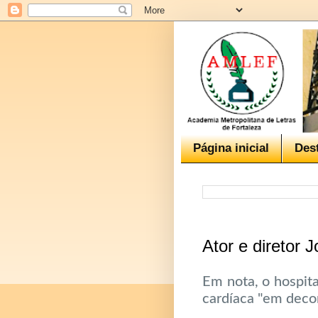
Página inicial
Des
Ator e diretor
Em nota, o hospit
cardíaca "em deco